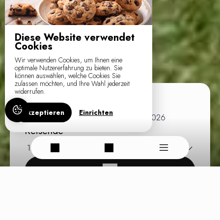
Diese Website verwendet
Cookies
Wir verwenden Cookies, um Ihnen eine
optimale Nutzererfahrung zu bieten. Sie
können auswählen, welche Cookies Sie
zulassen möchten, und Ihre Wahl jederzeit
widerrufen.
Ankunft
Abreise
Akzeptieren
Einrichten
Von
Bis
Reisende
1
ferienhaus /
2
Erwachsene
100% sichere Buchung, beste Preise garantiert, sofortige Bestätigung
Zahlung gesichert durch